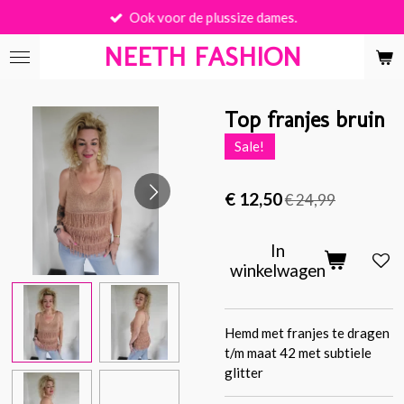
Ook voor de plussize dames.
Ga
direct
NEETH FASHION
naar
de
hoofdinhoud
Top franjes bruin
Sale!
€ 12,50
€ 24,99
In
winkelwagen
Hemd met franjes te dragen
t/m maat 42 met subtiele
glitter