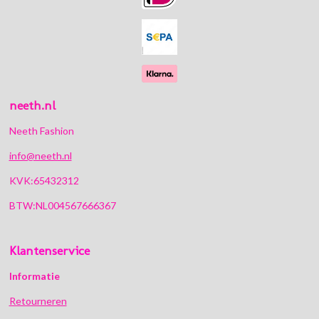
o
r
p
k
a
p
m
neeth.nl
Neeth Fashion
info@neeth.nl
KVK:65432312
BTW:NL004567666367
Klantenservice
Informatie
Retourneren