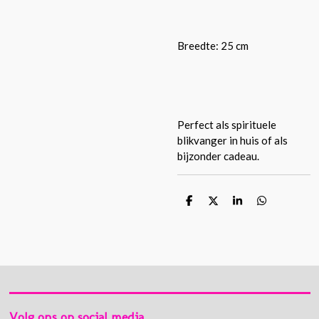
Breedte: 25 cm
Perfect als spirituele
blikvanger in huis of als
bijzonder cadeau.
D
D
S
D
e
e
h
e
l
e
a
l
e
l
r
e
n
e
n
Volg ons op social media