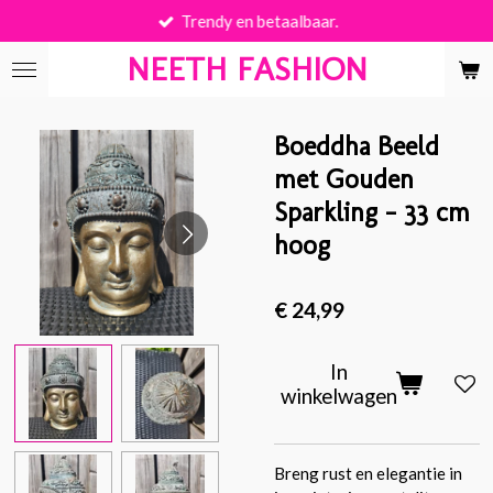
Trendy en betaalbaar.
Ga
direct
NEETH FASHION
naar
de
hoofdinhoud
Boeddha Beeld
met Gouden
Sparkling – 33 cm
hoog
€ 24,99
In
winkelwagen
Breng rust en elegantie in