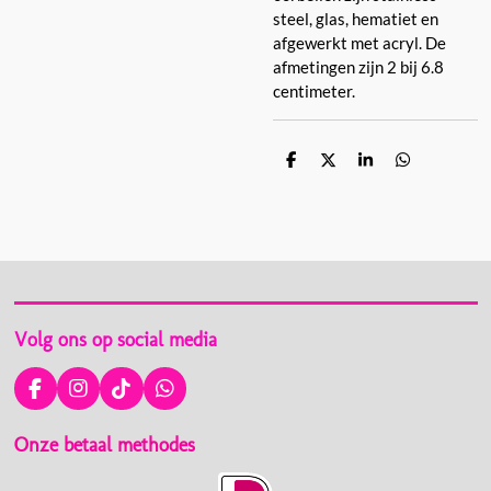
steel, glas, hematiet en
afgewerkt met acryl. De
afmetingen zijn 2 bij 6.8
centimeter.
D
D
S
D
e
e
h
e
l
e
a
l
e
l
r
e
n
e
n
Volg ons op social media
F
I
T
W
a
n
i
h
c
s
k
a
Onze betaal methodes
e
t
T
t
b
a
o
s