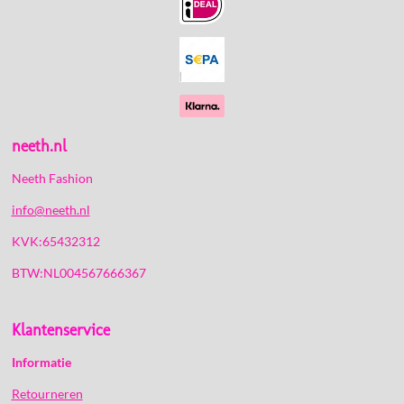
o
g
k
A
o
r
p
k
a
p
m
neeth.nl
Neeth Fashion
info@neeth.nl
KVK:65432312
BTW:NL004567666367
Klantenservice
Informatie
Retourneren