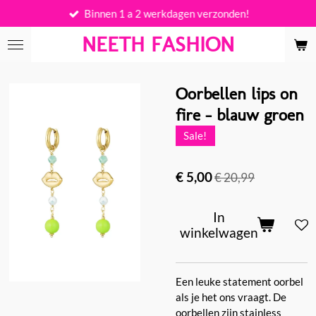
Binnen 1 a 2 werkdagen verzonden!
Ga
direct
NEETH FASHION
naar
de
hoofdinhoud
Oorbellen lips on
fire - blauw groen
Sale!
€ 5,00
€ 20,99
In
winkelwagen
Een leuke statement oorbel
als je het ons vraagt. De
oorbellen zijn stainless