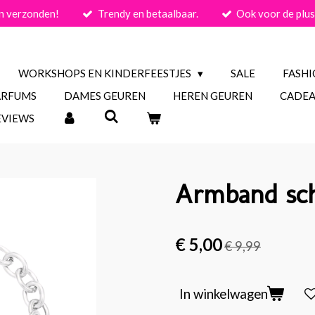
n verzonden!
Trendy en betaalbaar.
Ook voor de plus
WORKSHOPS EN KINDERFEESTJES
SALE
FASH
ARFUMS
DAMES GEUREN
HEREN GEUREN
CADEA
EVIEWS
Armband sch
€ 5,00
€ 9,99
In winkelwagen