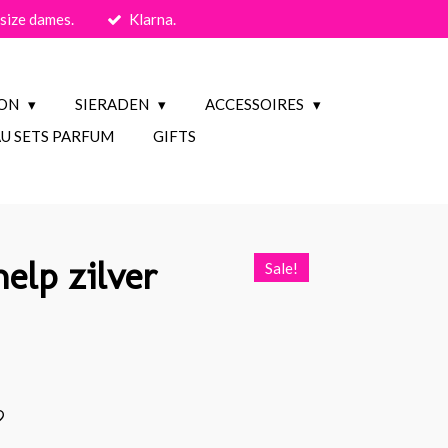
size dames.
Klarna.
ION
SIERADEN
ACCESSOIRES
U SETS PARFUM
GIFTS
elp zilver
Sale!