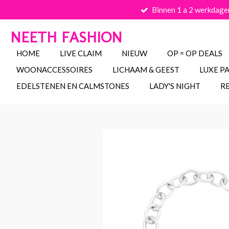
Binnen 1 a 2 werkdage
Ga
direct
NEETH FASHION
naar
de
HOME
LIVE CLAIM
NIEUW
OP = OP DEALS
hoofdinhoud
WOONACCESSOIRES
LICHAAM & GEEST
LUXE P
EDELSTENEN EN CALMSTONES
LADY'S NIGHT
R