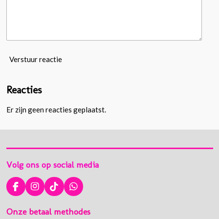
Verstuur reactie
Reacties
Er zijn geen reacties geplaatst.
Volg ons op social media
F
I
T
W
a
n
i
h
c
s
k
a
Onze betaal methodes
e
t
T
t