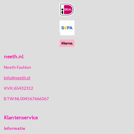
b
a
o
s
o
g
k
A
o
r
p
k
a
p
m
neeth.nl
Neeth Fashion
info@neeth.nl
KVK:65432312
BTW:NL004567666367
Klantenservice
Informatie