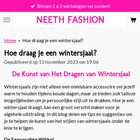
Binnen 1 a 2 werkdagen verzonden!
Ga
direct
NEETH FASHION
naar
de
hoofdinhoud
Home
»
Hoe draag je een wintersjaal?
Hoe draag je een wintersjaal?
Gepubliceerd op 13 november 2023 om 19:06
De Kunst van Het Dragen van Wintersjaal
Wintersjaals zijn niet alleen een onmisbare accessoire om jezelf
warm te houden tijdens koude dagen, maar ze bieden ook talloze
mogelijkheden om je persoonlijke stijl uit te drukken. Hoe je een
wintersjaal draagt, kan een groot verschil maken voor je
algehele uitstraling. In dit blog delen we tips en suggesties om
je te helpen de kunst van het stijlen van wintersjaals onder de
knie te krijgen.
De Eenvoudige Wikkel